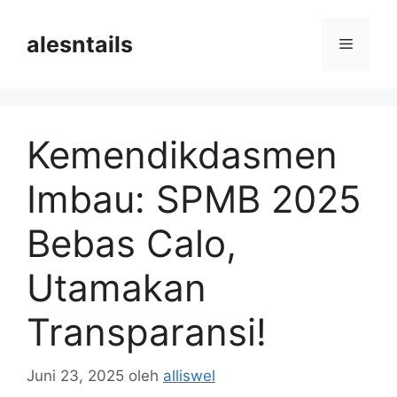
Langsung
ke
alesntails
Menu
isi
Kemendikdasmen
Imbau: SPMB 2025
Bebas Calo,
Utamakan
Transparansi!
Juni 23, 2025
oleh
alliswel