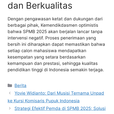
dan Berkualitas
Dengan pengawasan ketat dan dukungan dari
berbagai pihak, Kemendikdasmen optimistis
bahwa SPMB 2025 akan berjalan lancar tanpa
intervensi negatif. Proses penerimaan yang
bersih ini diharapkan dapat memastikan bahwa
setiap calon mahasiswa mendapatkan
kesempatan yang setara berdasarkan
kemampuan dan prestasi, sehingga kualitas
pendidikan tinggi di Indonesia semakin terjaga.
Kategori
Berita
Yovie Widianto: Dari Musisi Ternama Unpad
ke Kursi Komisaris Pupuk Indonesia
Strategi Efektif Pemda di SPMB 2025: Solusi