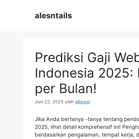
Langsung
ke
alesntails
isi
Prediksi Gaji We
Indonesia 2025:
per Bulan!
Juni 22, 2025
oleh
alliswel
Jika Anda bertanya -tanya tentang pend
2025, lihat detail komprehensif ini! Pen
berdasarkan pengalaman, tempat kerja, d